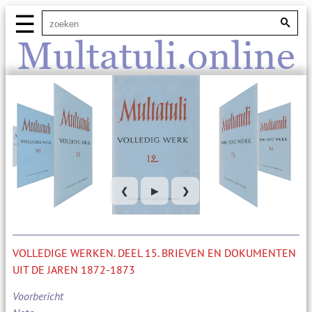
☰
Multatuli.online
❮
▶
❯
VOLLEDIGE WERKEN. DEEL 15. BRIEVEN EN DOKUMENTEN
UIT DE JAREN 1872-1873
Voorbericht