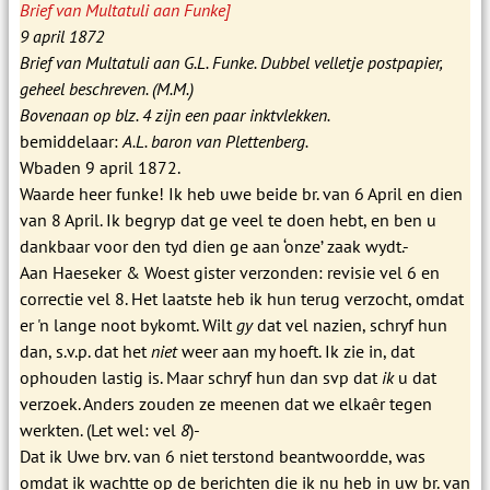
Brief van Multatuli aan Funke]
9 april 1872
Brief van Multatuli aan G.L. Funke. Dubbel velletje postpapier,
geheel beschreven. (M.M.)
Bovenaan op blz. 4 zijn een paar inktvlekken.
bemiddelaar:
A.L. baron van Plettenberg.
Wbaden 9 april 1872.
Waarde heer funke! Ik heb uwe beide br. van 6 April en dien
van 8 April. Ik begryp dat ge veel te doen hebt, en ben u
dankbaar voor den tyd dien ge aan ‘onze’ zaak wydt.-
Aan Haeseker & Woest gister verzonden: revisie vel 6 en
correctie vel 8. Het laatste heb ik hun terug verzocht, omdat
er 'n lange noot bykomt. Wilt
gy
dat vel nazien, schryf hun
dan, s.v.p. dat het
niet
weer aan my hoeft. Ik zie in, dat
ophouden lastig is. Maar schryf hun dan svp dat
ik
u dat
verzoek. Anders zouden ze meenen dat we elkaêr tegen
werkten. (Let wel: vel
8
)-
Dat ik Uwe brv. van 6 niet terstond beantwoordde, was
omdat ik wachtte op de berichten die ik nu heb in uw br. van