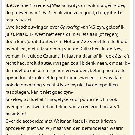
8. (Over die 16 regels.) Waarschynlyk ontv. ik morgen vroeg
de proeven van 1 & 2, en ik vind zeer goed, dat gy die 16
regels naziet.-
Uwe beschouwingen over
Opvoering
van V.S. zyn, geloof ik,
juist. Maar... ik weet niet eens of ik er iets aan (of tegen)
doen kan. (droit d'auteur? In Holland? Ze speelden de Bruid
overal, en, met uitzondering van de Duitschers in de Nes,
vernam ik 't uit de Courant! Ik laat nu daar, of ik - ook áls ik 't
recht had, droit d'auteur vragen zou. Ik denk neen, omdat ik -
dit moet ook in aanm. genomen worden, belang heb by de
opvoering als middel tegen 't dood zwygen... al was dan
ook de opvoering slecht. Als ze my niet by de repetitien
raadplegen, kán 't niet goed zyn.-
Ja zeker, Gy doet al 't mogelyke voor publiciteit. En ook
overigens is Uwe behandeling van zaken zoo flink als 't
maar kan!-
Over de accoord
en
met Waltman later. Ik moet brieven
opzoeken (niet van W.) maar van den bemiddelaar, waarin