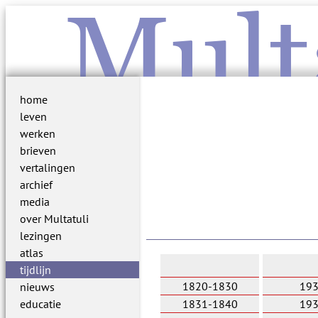
Mult
home
leven
werken
brieven
vertalingen
archief
media
over Multatuli
lezingen
atlas
tijdlijn
1820-1830
19
nieuws
educatie
1831-1840
19