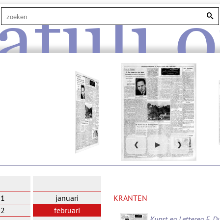
atuli.o
❮
▶
❯
31
januari
KRANTEN
32
februari
Kunst en Letteren E. D