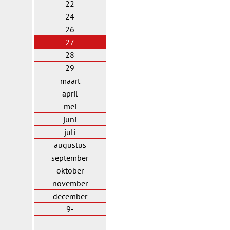
22
24
26
27
28
29
maart
april
mei
juni
juli
augustus
september
oktober
november
december
9-