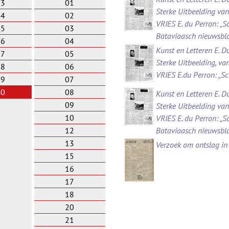
33
01
Sterke Uitbeelding va
34
02
VRIES E. du Perron: „S
35
03
Bataviaasch nieuwsbl
36
04
Kunst en Letteren E. D
37
05
Sterke Uitbeelding, v
38
06
VRIES E.du Perron: „S
39
07
40
08
Kunst en Letteren E. D
09
Sterke Uitbeelding va
10
VRIES E. du Perron: „S
12
Bataviaasch nieuwsbl
13
Verzoek om ontslag in
15
16
17
18
20
21