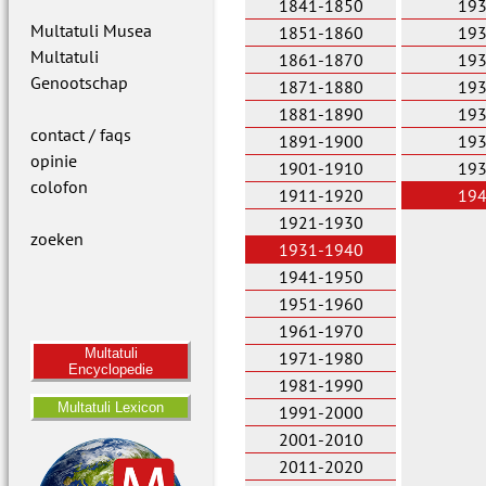
1841-1850
19
Multatuli Musea
1851-1860
19
Multatuli
1861-1870
19
Genootschap
1871-1880
19
1881-1890
19
contact / faqs
1891-1900
19
opinie
1901-1910
19
colofon
1911-1920
19
1921-1930
zoeken
1931-1940
1941-1950
1951-1960
1961-1970
Multatuli
1971-1980
Encyclopedie
1981-1990
Multatuli Lexicon
1991-2000
2001-2010
2011-2020