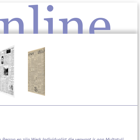
nline
u Perron en zijn Werk Individualist die verwant is aan Multatuli