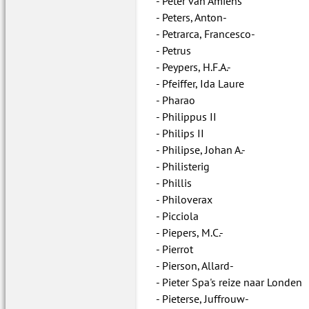
Peter van Amiëns
Peters, Anton-
Petrarca, Francesco-
Petrus
Peypers, H.F.A.-
Pfeiffer, Ida Laure
Pharao
Philippus II
Philips II
Philipse, Johan A.-
Philisterig
Phillis
Philoverax
Picciola
Piepers, M.C.-
Pierrot
Pierson, Allard-
Pieter Spa's reize naar Londen
Pieterse, Juffrouw-