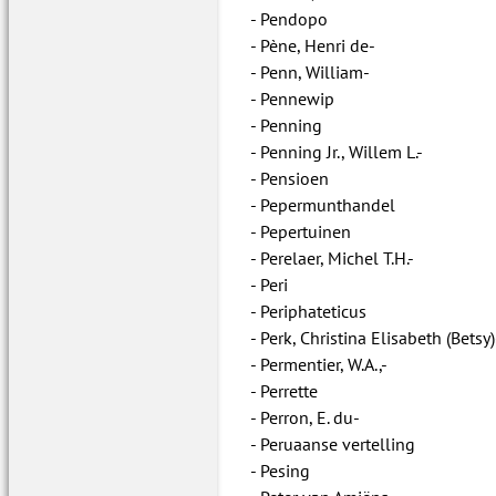
Pendopo
Pène, Henri de-
Penn, William-
Pennewip
Penning
Penning Jr., Willem L.-
Pensioen
Pepermunthandel
Pepertuinen
Perelaer, Michel T.H.-
Peri
Periphateticus
Perk, Christina Elisabeth (Betsy)
Permentier, W.A.,-
Perrette
Perron, E. du-
Peruaanse vertelling
Pesing