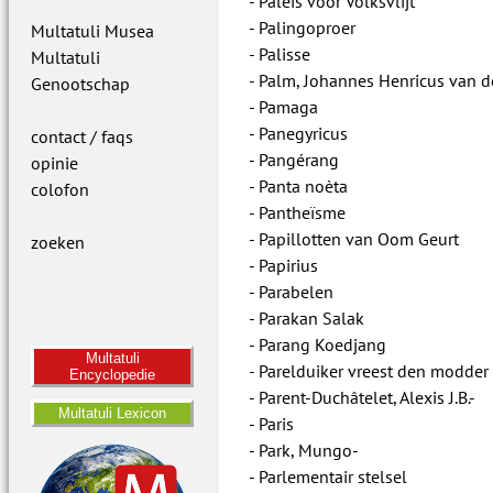
Paleis voor Volksvlijt
Palingoproer
Multatuli Musea
Palisse
Multatuli
Palm, Johannes Henricus van d
Genootschap
Pamaga
Panegyricus
contact / faqs
Pangérang
opinie
Panta noèta
colofon
Pantheïsme
Papillotten van Oom Geurt
zoeken
Papirius
Parabelen
Parakan Salak
Parang Koedjang
Multatuli
Parelduiker vreest den modder 
Encyclopedie
Parent-Duchâtelet, Alexis J.B.-
Multatuli Lexicon
Paris
Park, Mungo-
Parlementair stelsel