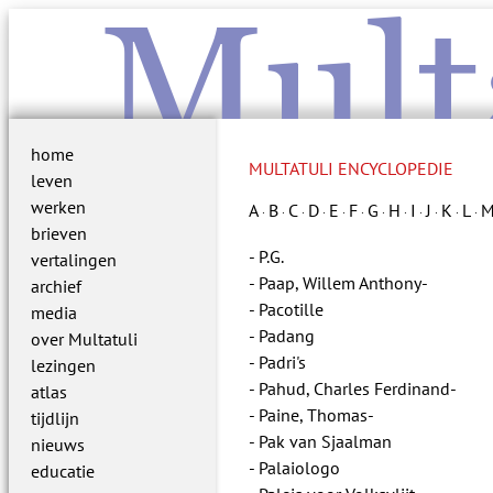
Mult
home
MULTATULI ENCYCLOPEDIE
leven
werken
A
B
C
D
E
F
G
H
I
J
K
L
·
·
·
·
·
·
·
·
·
·
·
·
brieven
P.G.
vertalingen
Paap, Willem Anthony-
archief
Pacotille
media
Padang
over Multatuli
Padri's
lezingen
Pahud, Charles Ferdinand-
atlas
Paine, Thomas-
tijdlijn
Pak van Sjaalman
nieuws
Palaiologo
educatie