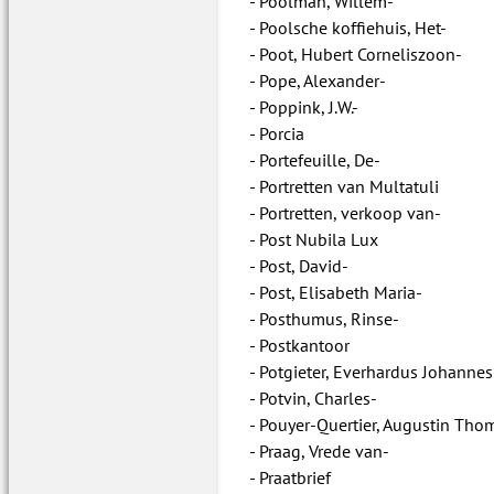
Poolman, Willem-
Poolsche koffiehuis, Het-
Poot, Hubert Corneliszoon-
Pope, Alexander-
Poppink, J.W.-
Porcia
Portefeuille, De-
Portretten van Multatuli
Portretten, verkoop van-
Post Nubila Lux
Post, David-
Post, Elisabeth Maria-
Posthumus, Rinse-
Postkantoor
Potgieter, Everhardus Johannes
Potvin, Charles-
Pouyer-Quertier, Augustin Tho
Praag, Vrede van-
Praatbrief