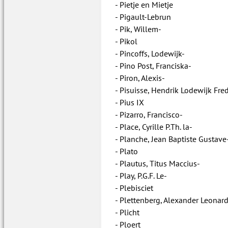
Pietje en Mietje
Pigault-Lebrun
Pik, Willem-
Pikol
Pincoffs, Lodewijk-
Pino Post, Franciska-
Piron, Alexis-
Pisuisse, Hendrik Lodewijk Fred
Pius IX
Pizarro, Francisco-
Place, Cyrille P.Th. la-
Planche, Jean Baptiste Gustave
Plato
Plautus, Titus Maccius-
Play, P.G.F. Le-
Plebisciet
Plettenberg, Alexander Leonard
Plicht
Ploert