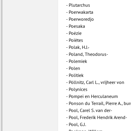
Plutarchus
Poerwakarta
Poerworedjo
Poesaka
Poëzie
Poiètes
Polak, H.J.-
Poland, Theodorus-
Polemiek
Polen
Politiek
Pöllnitz, Carl L., vrijheer von
Polynices
Pompeï en Herculaneum
Ponson du Terrail, Pierre A., bu
Pool, Carel S. van der-
Pool, Frederik Hendrik Arend-
Pool, G.J.