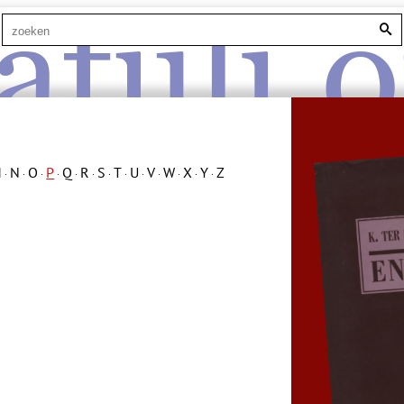
atuli.o
M
N
O
P
Q
R
S
T
U
V
W
X
Y
Z
·
·
·
·
·
·
·
·
·
·
·
·
·