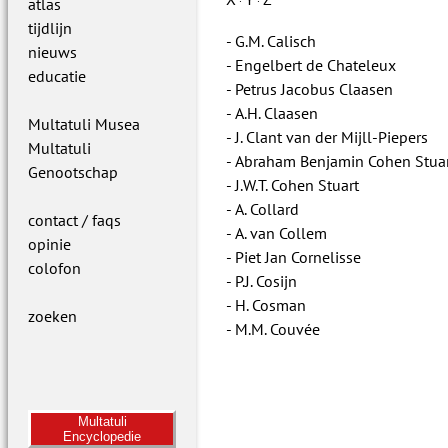
·
·
atlas
tijdlijn
G.M. Calisch
nieuws
Engelbert de Chateleux
educatie
Petrus Jacobus Claasen
A.H. Claasen
Multatuli Musea
J. Clant van der Mijll-Piepers
Multatuli
Abraham Benjamin Cohen Stua
Genootschap
J.W.T. Cohen Stuart
A. Collard
contact / faqs
A. van Collem
opinie
Piet Jan Cornelisse
colofon
P.J. Cosijn
H. Cosman
zoeken
M.M. Couvée
Multatuli
Encyclopedie