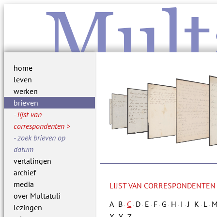
Mult
home
leven
werken
brieven
lijst van
correspondenten
zoek brieven op
datum
vertalingen
archief
media
LIJST VAN CORRESPONDENTEN
over Multatuli
A
B
C
D
E
F
G
H
I
J
K
L
·
·
·
·
·
·
·
·
·
·
·
·
lezingen
X
Y
Z