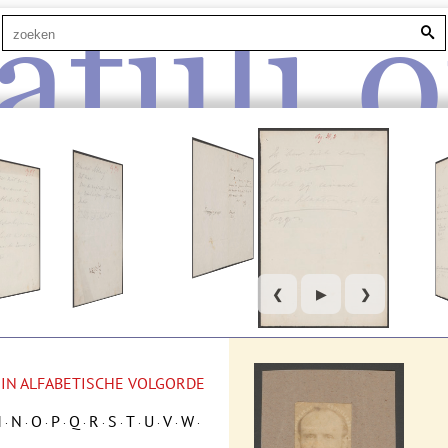
atuli.o
❮
▶
❯
 IN ALFABETISCHE VOLGORDE
M
N
O
P
Q
R
S
T
U
V
W
·
·
·
·
·
·
·
·
·
·
·