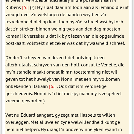
Rubens
[5.]
(?)! Hy slaat daarin 'n toon aan als iemand die uit
vreugd over z'n welslagen de handen wryft en z'n
tevredenheid niet op kan. Toen hy zóó schreef
wist
hy toch
dat z'n streken binnen weinig tyds aan den dag moesten
komen! Ik verzeker u dat ik by 't lezen van die opgeruimde
postkaart, volstrekt niet zeker was dat hy waarheid schreef.
(Onder 't schryven van dezen brief ontving ik een
allerbrutaalst schryven van den holl. consul te Venetie, die
my 'n standje maakt omdat ik m'n toestemming niet wil
geven tot het huwelyk van Nonni met een my volkomen
onbekenden Italiaan
[6.]
. Ook dàt is 'n verdrietige
geschiedenis. Nonni is 'n lief meisje, maar my is ze geheel
vreemd geworden.)
Wat nu Eduard aangaat, gy zegt met Haspels te willen
overleggen. Met al uwe en zyne welwillendheid kunt ge
hem niet helpen. Hy draagt 'n onoverwinnelyken vyand in