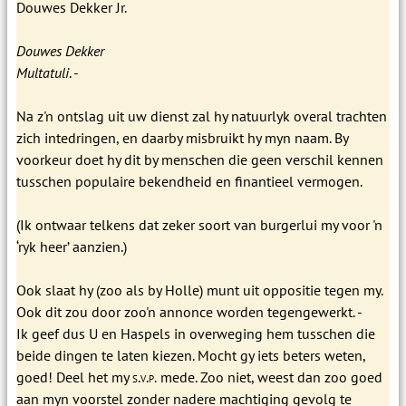
Douwes Dekker Jr.
Douwes Dekker
Multatuli
. -
Na z'n ontslag uit uw dienst zal hy natuurlyk overal trachten
zich intedringen, en daarby misbruikt hy myn naam. By
voorkeur doet hy dit by menschen die geen verschil kennen
tusschen populaire bekendheid en finantieel vermogen.
(Ik ontwaar telkens dat zeker soort van burgerlui my voor 'n
‘ryk heer’ aanzien.)
Ook slaat hy (zoo als by Holle) munt uit oppositie tegen my.
Ook dit zou door zoo'n annonce worden tegengewerkt. -
Ik geef dus U en Haspels in overweging hem tusschen die
beide dingen te laten kiezen. Mocht gy iets beters weten,
goed! Deel het my
s.v.p.
mede. Zoo niet, weest dan zoo goed
aan myn voorstel zonder nadere machtiging gevolg te