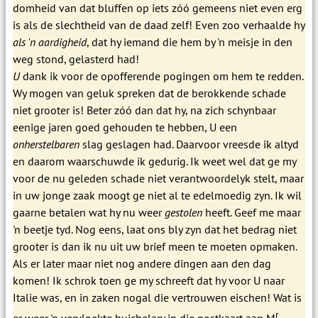
domheid van dat bluffen op iets zóó gemeens niet even erg
is als de slechtheid van de daad zelf! Even zoo verhaalde hy
als 'n aardigheid
, dat hy iemand die hem by 'n meisje in den
weg stond, gelasterd had!
U
dank ik voor de opofferende pogingen om hem te redden.
Wy mogen van geluk spreken dat de berokkende schade
niet grooter is! Beter zóó dan dat hy, na zich schynbaar
eenige jaren goed gehouden te hebben, U een
onherstelbaren
slag geslagen had. Daarvoor vreesde ik altyd
en daarom waarschuwde ik gedurig. Ik weet wel dat ge my
voor de nu geleden schade niet verantwoordelyk stelt, maar
in uw jonge zaak moogt ge niet al te edelmoedig zyn. Ik wil
gaarne betalen wat hy nu weer
gestolen
heeft. Geef me maar
'n beetje tyd. Nog eens, laat ons bly zyn dat het bedrag niet
grooter is dan ik nu uit uw brief meen te moeten opmaken.
Als er later maar niet nog andere dingen aan den dag
komen! Ik schrok toen ge my schreeft dat hy voor U naar
Italie was, en in zaken nogal die vertrouwen eischen! Wat is
r
er weer 'n vervloekte huichelary in die postkaart aan M