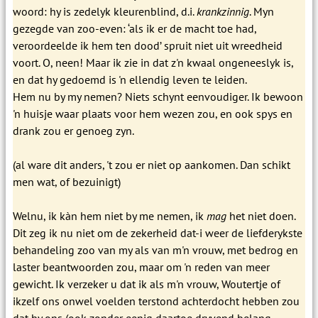
woord: hy is zedelyk kleurenblind, d.i.
krankzinnig
. Myn
gezegde van zoo-even: ‘als ik er de macht toe had,
veroordeelde ik hem ten dood’ spruit niet uit wreedheid
voort. O, neen! Maar ik zie in dat z'n kwaal ongeneeslyk is,
en dat hy gedoemd is 'n ellendig leven te leiden.
Hem nu by my nemen? Niets schynt eenvoudiger. Ik bewoon
'n huisje waar plaats voor hem wezen zou, en ook spys en
drank zou er genoeg zyn.
(al ware dit anders, 't zou er niet op aankomen. Dan schikt
men wat, of bezuinigt)
Welnu, ik kàn hem niet by me nemen, ik
mag
het niet doen.
Dit zeg ik nu niet om de zekerheid dat-i weer de liefderykste
behandeling zoo van my als van m'n vrouw, met bedrog en
laster beantwoorden zou, maar om 'n reden van meer
gewicht. Ik verzeker u dat ik als m'n vrouw, Woutertje of
ikzelf ons onwel voelden terstond achterdocht hebben zou
dat hy ons (ook zonder eenig daartoe dryvend belang