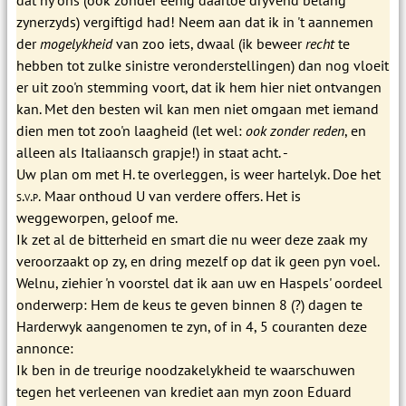
zynerzyds) vergiftigd had! Neem aan dat ik in 't aannemen
der
mogelykheid
van zoo iets, dwaal (ik beweer
recht
te
hebben tot zulke sinistre veronderstellingen) dan nog vloeit
er uit zoo'n stemming voort, dat ik hem hier niet ontvangen
kan. Met den besten wil kan men niet omgaan met iemand
dien men tot zoo'n laagheid (let wel:
ook zonder reden
, en
alleen als Italiaansch grapje!) in staat acht. -
Uw plan om met H. te overleggen, is weer hartelyk. Doe het
s.v.p.
Maar onthoud U van verdere offers. Het is
weggeworpen, geloof me.
Ik zet al de bitterheid en smart die nu weer deze zaak my
veroorzaakt op zy, en dring mezelf op dat ik geen pyn voel.
Welnu, ziehier 'n voorstel dat ik aan uw en Haspels' oordeel
onderwerp: Hem de keus te geven binnen 8 (?) dagen te
Harderwyk aangenomen te zyn, of in 4, 5 couranten deze
annonce:
Ik ben in de treurige noodzakelykheid te waarschuwen
tegen het verleenen van krediet aan myn zoon Eduard