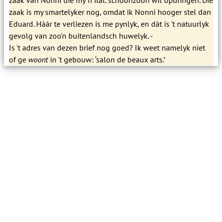
zaak is my smartelyker nog, omdat ik Nonni hooger stel dan
Eduard. Háár te verliezen is me pynlyk, en dàt is 't natuurlyk
gevolg van zoo'n buitenlandsch huwelyk. -
Is 't adres van dezen brief nog goed? Ik weet namelyk niet
of ge
woont
in 't gebouw: ‘salon de beaux arts.’