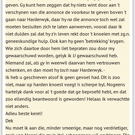
geven. Gy kunt hem zeggen dat hy niets wint door aan 't
verschynen van die annonce de voorkeur te geven boven 't
gaan naar Harderwyk, daar hy
na
die annonce toch wel zal
moeten besluiten zich te laten aanwerven, vooral daar ik
niet dulden zal dat hy z'n leven rekt door 't knoeien met zg.n.
geneeskundige hulp. Ook kan hy geen ‘betrekking’ krygen.
Wie zich daartoe door hem liet bepraten zou door my
gewaarschuwd worden, gelyk ik
U
gewaarschuwd heb.
Niemand zal,
als gy
in weerwil daarvan hem vertrouwen
schenken, en dan moet hy
toch
naar Harderwyk. -
Ik heb u geschreven alsof ik geen gevoel had. Dit is zoo
niet, maar op harden knoest voegt 'n scherpe byl. Nogeens
hartelyk dank voor al 't goede dat ge beproefd hebt, en dat
zoo ellendig beantwoord is geworden! Helaas ik verwachtte
niet anders.
Adieu beste kerel!
Dek
Nu moet ik aan die, minder smeerige, maar nog verdrietiger,
zaak van Nonni die my 'n ital. schoonzoon wil opdringen. Die