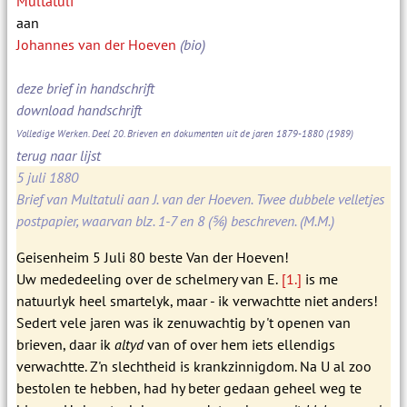
Multatuli
aan
Johannes van der Hoeven
(bio)
deze brief in handschrift
download handschrift
Volledige Werken. Deel 20. Brieven en dokumenten uit de jaren 1879-1880
(1989)
terug naar lijst
5 juli 1880
Brief van Multatuli aan J. van der Hoeven. Twee dubbele velletjes
postpapier, waarvan blz. 1-7 en 8 (⅚) beschreven. (M.M.)
Geisenheim 5 Juli 80 beste Van der Hoeven!
Uw mededeeling over de schelmery van E.
[1.]
is me
natuurlyk heel smartelyk, maar - ik verwachtte niet anders!
Sedert vele jaren was ik zenuwachtig by 't openen van
brieven, daar ik
altyd
van of over hem iets ellendigs
verwachtte. Z'n slechtheid is krankzinnigdom. Na U al zoo
bestolen te hebben, had hy beter gedaan geheel weg te