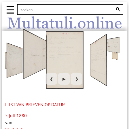
☰
Multatuli.online
❮
▶
❯
LIJST VAN BRIEVEN OP DATUM
5 juli 1880
van