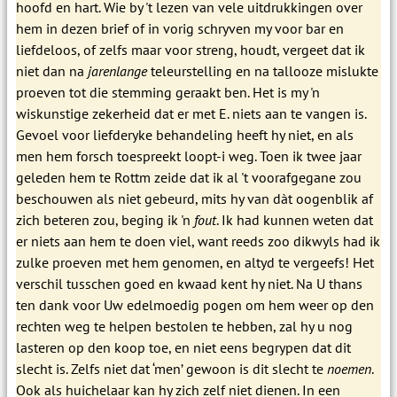
hoofd en hart. Wie by 't lezen van vele uitdrukkingen over
hem in dezen brief of in vorig schryven my voor bar en
liefdeloos, of zelfs maar voor streng, houdt, vergeet dat ik
niet dan na
jarenlange
teleurstelling en na tallooze mislukte
proeven tot die stemming geraakt ben. Het is my 'n
wiskunstige zekerheid dat er met E. niets aan te vangen is.
Gevoel voor liefderyke behandeling heeft hy niet, en als
men hem forsch toespreekt loopt-i weg. Toen ik twee jaar
geleden hem te Rottm zeide dat ik al 't voorafgegane zou
beschouwen als niet gebeurd, mits hy van dàt oogenblik af
zich beteren zou, beging ik 'n
fout
. Ik had kunnen weten dat
er niets aan hem te doen viel, want reeds zoo dikwyls had ik
zulke proeven met hem genomen, en altyd te vergeefs! Het
verschil tusschen goed en kwaad kent hy niet. Na U thans
ten dank voor Uw edelmoedig pogen om hem weer op den
rechten weg te helpen bestolen te hebben, zal hy u nog
lasteren op den koop toe, en niet eens begrypen dat dit
slecht is. Zelfs niet dat ‘men’ gewoon is dit slecht te
noemen
.
Ook als huichelaar kan hy zich zelf niet dienen. In een