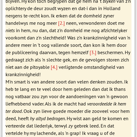
blyven. Hy kon toch begrypen dat ge hem na 't
blyken
van z'n
oplichtery de deur zoudt wyzen en dat-i dan in Holland
nergens te-recht kon. Ik erken dat de domheid zyner
handelwys me nog meer
[2.]
neen, verwonderen doet me
niets
in hem, nu dan, dat z'n domheid me nog afzichtelyker
voorkomt dan z'n slechtheid! Was z'n krankzinnigheid van 'n
andere meer in 't oog vallende soort, dan kon ik hem door
de publiceering daarvan, tegen hemzelf
[3.]
beschermen. Hy
gedraagt zich als 'n slechte gek, en de gevolgen storen zich
niet aan de pitoyable
[4.]
verligtende omstandigheid van
krankzinnigheid!
M'n smart is van andere soort dan velen denken zouden. Ik
heb te lang en te veel door hem geleden dan dat ik thans
nog vatbaar zou zyn voor de aandoeningen van 'n gewoon
liefhebbend vader. Als ik de macht had
veroordeelde ik hem
ter dood
. Ook zyn lieve goede moeder die zooveel voor hem
deed, heeft
hy altyd bedrogen
. Hy wist aan geld te komen en
verteerde dat liederlyk, terwyl
zy
gebrek leed. En dat
vertelde hy my lachende, als 'n grap! Ik vraag u of de