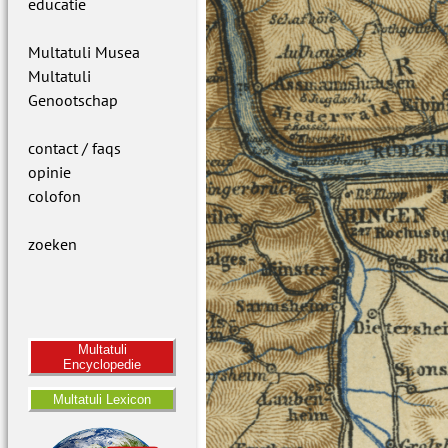
educatie
Multatuli Musea
Multatuli
Genootschap
contact / faqs
opinie
colofon
zoeken
Multatuli
Encyclopedie
Multatuli Lexicon