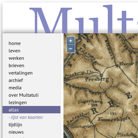
Mult
+
home
−
leven
werken
brieven
vertalingen
archief
media
over Multatuli
lezingen
atlas
lijst van kaarten
tijdlijn
nieuws