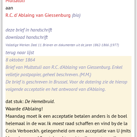
Multatuli
aan
R.C. d' Ablaing van Giessenburg
(bio)
deze brief in handschrift
download handschrift
Volledige Werken. Deel 11. Brieven en dokumenten uit de jaren 1862-1866
(1977)
terug naar lijst
8 oktober 1864
Brief van Multatuli aan R.C. d'Ablaing van Giessenburg. Enkel
velletje postpapier, geheel beschreven. (M.M.)
De brief is geschreven in Brussel. Voor de datering zie de hierop
volgende acceptatie en het antwoord van d'Ablaing
.
dat stuk:
De Hemelbruid
.
Waarde d'Ablaing!
Maandag moet ik een acceptatie betalen anders is de boel
helemaal in de war. Ik
moest
raad schaffen en vind by de la
Croix Verboeckh. gelegenheid om een acceptatie van U (mits