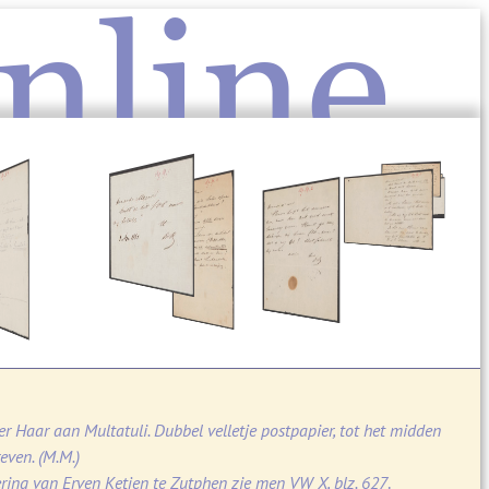
nline
ter Haar aan Multatuli. Dubbel velletje postpapier, tot het midden
even. (M.M.)
ring van Erven Ketjen te Zutphen zie men VW X, blz. 627
.