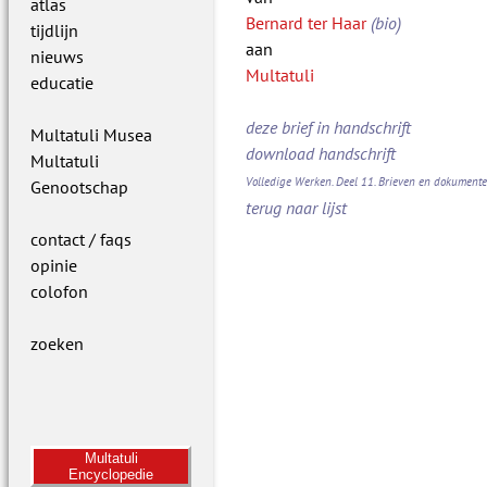
atlas
Bernard ter Haar
(bio)
tijdlijn
aan
nieuws
Multatuli
educatie
deze brief in handschrift
Multatuli Musea
download handschrift
Multatuli
Volledige Werken. Deel 11. Brieven en dokument
Genootschap
terug naar lijst
contact / faqs
opinie
colofon
zoeken
Multatuli
Encyclopedie