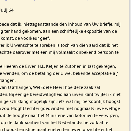
ulij 64
!
ede dat ik, niettegenstaande den inhoud van Uw briefje, mij
 ter hand gekomen, aan een schriftelijke expositie van de
 komst, de voorkeur geef.
r ik U wenschte te spreken is toch van dien aard dat ik het
achtte daarover met een mij volmaakt onbekend persoon te
de Heeren de Erven H.L. Ketjen te Zutphen in last gekregen,
e wenden, om de betaling der U wel bekende acceptatie à
f
rlangen.
 van U afhangen, WelEdele Heer! hoe deze zaak zal
n. Bij eenige bereidwilligheid aan uwen kant twijfel ik niet
enige schikking mogelijk zijn. Iets wat mij, persoonlijk hoogst
 zou. Mogt U echter goedvinden met nogmaals uwe wettige
uit de hoogte naar het Ministerie van kolonien te verwijzen,
 op de dankbaarheid van het Nederlandsche volk af te
n hoogst ernstige maatregelen ten uwen opzichte er het