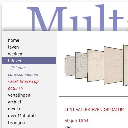
Mult
home
leven
werken
brieven
lijst van
correspondenten
zoek brieven op
datum
vertalingen
archief
media
LIJST VAN BRIEVEN OP DATUM
over Multatuli
30 juli 1864
lezingen
van