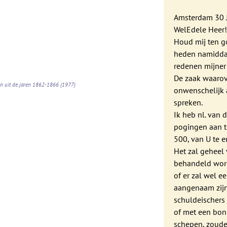
Amsterdam 30 J
WelEdele Heer
Houd mij ten go
heden namiddag
redenen mijner
De zaak waarove
en uit de jaren 1862-1866
(1977)
onwenschelijk 
spreken.
Ik heb nl. van 
pogingen aan t
500, van U te e
Het zal geheel
behandeld worde
of er zal wel e
aangenaam zijn
schuldeischers 
of met een bon
schepen, zoude