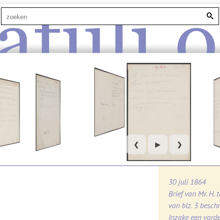
atuli.o
❮
▶
❯
30 juli 1864
Brief van Mr. H. 
van blz. 3 beschr
Inzake een vorde