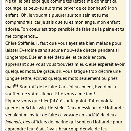
Ne t'ai je pas expliqué comme tes lettres me donnent du
courage, et peux-tu alors me priver de ce bonheur? Mon
enfant! Oh, je voudrais pleurer sur ton sein et tu me
comprendrais, car je sais que tu es mon ange, mon enfant
adorée. Ton coeur est trop sensible de faire de la peine et tu
me comprends...
Chère Stéfanie, il faut que vous ayez été bien malade pour
laisser Everdine sans aucune nouvelle directe pendant si
longtemps. Elle en a été désolée, et ce soir encore,
apprenant que vous vous trouviez mieux, elle espérait avoir
quelques mots. De grâce, s'il vous fatigue trop d'écrire une
longue lettre, écrivez quelques mots seulement ou priez
lle
mad
Sontroff de le faire. Car sérieusement, Everdine a
souffert de votre silence. Elle vous aime tant!
Figurez-vous que hier j'ai été sur le point d'aller voir la
guerre en Schleswig-Holstein. Deux messieurs de Hollande
venaient m'inviter de faire ce voyage en société de deux
Japonais
, des officiers de marine qui sont en Hollande pour
apprendre leur état. J'avais beaucoup d'envie de les