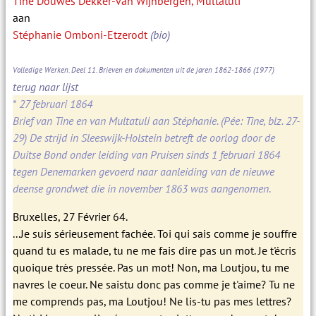
Tine Douwes Dekker-van Wijnbergen, Multatuli
aan
Stéphanie Omboni-Etzerodt
(bio)
Volledige Werken. Deel 11. Brieven en dokumenten uit de jaren 1862-1866
(1977)
terug naar lijst
*
27 februari 1864
Brief van Tine en van Multatuli aan Stéphanie. (Pée: Tine, blz. 27-
29) De strijd in Sleeswijk-Holstein betreft de oorlog door de
Duitse Bond onder leiding van Pruisen sinds 1 februari 1864
tegen Denemarken gevoerd naar aanleiding van de nieuwe
deense grondwet die in november 1863 was aangenomen
.
Bruxelles, 27 Février 64.
...Je suis sérieusement fachée. Toi qui sais comme je souffre
quand tu es malade, tu ne me fais dire pas un mot. Je t'écris
quoique très pressée. Pas un mot! Non, ma Loutjou, tu me
navres le coeur. Ne saistu donc pas comme je t'aime? Tu ne
me comprends pas, ma Loutjou! Ne lis-tu pas mes lettres?