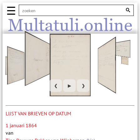
☰
Multatuli.online
❮
▶
❯
LIJST VAN BRIEVEN OP DATUM
1 januari 1864
van