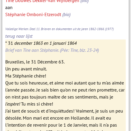
Tine Douwes Dekker-van Wijnbergen
(bio)
aan
Stéphanie Omboni-Etzerodt
(bio)
Volledige Werken. Deel 11. Brieven en dokumenten uit de jaren 1862-1866
(1977)
terug naar lijst
* 31
december 1863 en 1 januari 1864
Brief van Tine aan Stéphanie. (Pée: Tine, blz. 23-24)
Bruxelles, le 31 Décembre 63.
Un peu avant minuit.
Ma Stéphanie chère!
Que tu sois heureuse, et aime moi autant que tu m'as aimée
l'année passée. Je sais bien qu'on ne peut rien promettre, car
on n'est pas toujours maître de ses sentiments, mais je
l'espère!
Tu m'es si chère!
J'ai tant de soucis et d'inquiétudes! Vraiment, je suis un peu
désolée. Mon mari est encore en Hollande. Il avait eu
l'intention de revenir pour le 1 de Janvier, mais il n'a pas